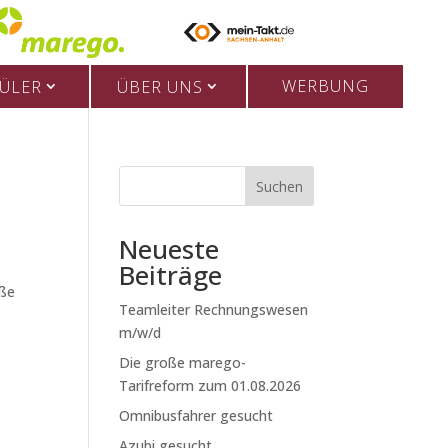
WERBUNG
ÜLER
ÜBER UNS
Suchen
Neueste
Beiträge
aße
Teamleiter Rechnungswesen
m/w/d
Die große marego-
Tarifreform zum 01.08.2026
Omnibusfahrer gesucht
Azubi gesucht